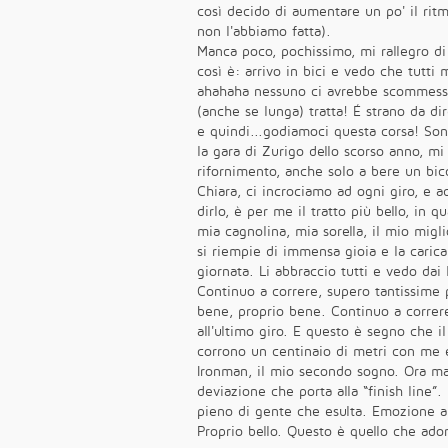
così decido di aumentare un po' il ritm
non l'abbiamo fatta).
Manca poco, pochissimo, mi rallegro di v
così è: arrivo in bici e vedo che tutt
ahahaha nessuno ci avrebbe scommesso 1
(anche se lunga) tratta! É strano da d
e quindi...godiamoci questa corsa! Son
la gara di Zurigo dello scorso anno, mi
rifornimento, anche solo a bere un bic
Chiara, ci incrociamo ad ogni giro, e 
dirlo, è per me il tratto più bello, i
mia cagnolina, mia sorella, il mio migl
si riempie di immensa gioia e la caric
giornata. Li abbraccio tutti e vedo dai 
Continuo a correre, supero tantissime
bene, proprio bene. Continuo a correre
all'ultimo giro. E questo è segno che 
corrono un centinaio di metri con me e
Ironman, il mio secondo sogno. Ora m
deviazione che porta alla “finish line”.
pieno di gente che esulta. Emozione alle
Proprio bello. Questo è quello che ador