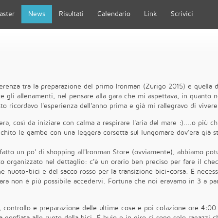
aster
News
Risultati
Calendario
Link
Scrivici
erenza tra la preparazione del primo Ironman (Zurigo 2015) e quella di
 gli allenamenti, nel pensare alla gara che mi aspettava, in quanto 
sto ricordavo l'esperienza dell'anno prima e già mi rallegravo di viver
ra, così da iniziare con calma a respirare l'aria del mare :)....o più che
anchito le gambe con una leggera corsetta sul lungomare dov'era già sta
 fatto un po' di shopping all'Ironman Store (ovviamente), abbiamo potu
 organizzato nel dettaglio: c'è un orario ben preciso per fare il che
ne nuoto-bici e del sacco rosso per la transizione bici-corsa. É necess
 gara non è più possibile accedervi. Fortuna che noi eravamo in 3 a pa
0, controllo e preparazione delle ultime cose e poi colazione ore 4:00.
 gonfiata alle ruote della bici. É buio e in giro ci sono solo ragazzi 