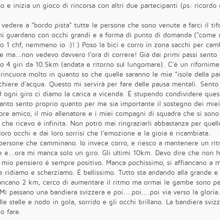
o e inizia un gioco di rincorsa con altri due partecipanti (ps: ricordo 
edere a "bordo pista" tutte le persone che sono venute a farci il tifo 
i mi guardano con occhi grandi e a forma di punto di domanda ("come 
 chf, nemmeno io :)! ) Poso la bici e corro in zona sacchi per cambia
ire ma...non vedevo davvero l'ora di correre! Già dai primi passi sen
o 4 giri da 10.5km (andata e ritorno sul lungomare). C'è un rifornim
 rincuora molto in quanto so che quelle saranno le mie "isole della pa
chiere d'acqua. Questo mi servirà per fare delle pausa mentali. Sent
ad ogni giro ci diamo la carica a vicenda. È stupendo condividere ques
n quanto sento proprio quanto per me sia importante il sostegno dei 
iore amico, il mio allenatore e i miei compagni di squadra che si sono
a che ricevo è infinita. Non potrò mai ringraziarli abbastanza per que
loro occhi e dai loro sorrisi che l'emozione e la gioia è ricambiata.
 persone che camminano. Io invece corro, e riesco a mantenere un rit
 e...ora mi manca solo un giro. Gli ultimi 10km. Devo dire che non 
il mio pensiero è sempre positivo. Manca pochissimo, si affiancano a m
 ridiamo e scherziamo. É bellissimo. Tutto sta andando alla grande e
ancano 2 km, cerco di aumentare il ritmo ma ormai le gambe sono pe
 Mi passano una bandiera svizzera e poi....poi....poi via verso la gloria
 stelle e nodo in gola, sorrido e gli occhi brillano. La bandiera svizz
o fare.