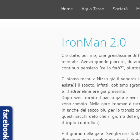
Home
Aqua Tesse
Società
M
IronMan 2.0
C'è stata, per me, una grandissima diff
mentale. Avevo grande piacere, durante
continuo pensiero "ce la farò?", piutto
Ci siamo recati a Nizza già il venerdì se
esiste)! Il sabato, infatti, abbiamo sgr
e...l'adrenalina era già presente!
Dopo aver ritirato il pacco gara e aver
zona cambio. Nelle gare Ironman è tutto
in anche del sacco blu per la transizio
questi sacchi dato che il giorno della
il triplo controllo :).
É il giorno della gara. Sveglia ore 3:3
direzione zona cambio per dare l'ultima