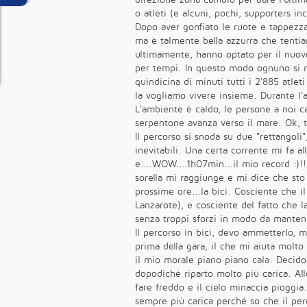
o atleti (e alcuni, pochi, supporters inc
Dopo aver gonfiato le ruote e tappezzat
ma è talmente bella azzurra che tentia
ultimamente, hanno optato per il nuovo 
per tempi. In questo modo ognuno si m
quindicina di minuti tutti i 2'885 atl
la vogliamo vivere insieme. Durante l'at
L'ambiente è caldo, le persone a noi car
serpentone avanza verso il mare. Ok, t
Il percorso si snoda su due "rettangol
inevitabili. Una certa corrente mi fa a
e....WOW....1h07min...il mio record :)!!
sorella mi raggiunge e mi dice che sto
prossime ore...la bici. Cosciente che i
Lanzarote), e cosciente del fatto che l
senza troppi sforzi in modo da mantene
Il percorso in bici, devo ammetterlo, 
prima della gara, il che mi aiuta mol
il mio morale piano piano cala. Decido
dopodiché riparto molto più carica. Alle
fare freddo e il cielo minaccia pioggia
sempre più carica perché so che il perc