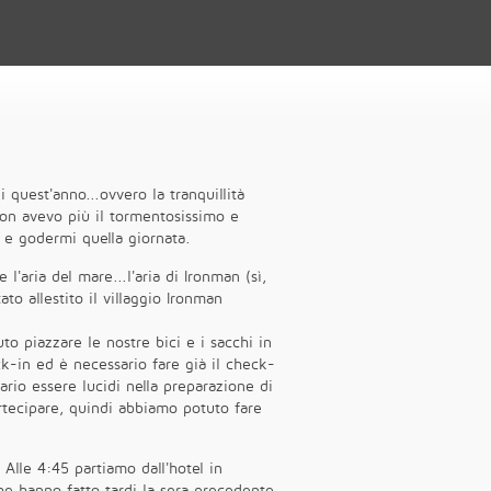
 quest'anno...ovvero la tranquillità
non avevo più il tormentosissimo e
e e godermi quella giornata.
 l'aria del mare...l'aria di Ironman (sì,
to allestito il villaggio Ironman
to piazzare le nostre bici e i sacchi in
ck-in ed è necessario fare già il check-
ario essere lucidi nella preparazione di
rtecipare, quindi abbiamo potuto fare
 Alle 4:45 partiamo dall'hotel in
che hanno fatto tardi la sera precedente