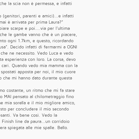
che la scia non è permessa, e infatti
(genitori, parenti e amici)...e infatti
mai è arrivata per prima Laura?"
re scarpe e poi....via per l'ultima
to che le gambe vanno che è un piacere,
ento ogni 1.7km, e questo, ricordando
usa". Decido infatti di fermarmi a OGNI
o che ne necessito. Vedo Luca e vedo
ta esperienza con loro. La corsa, devo
miei cari. Quando vedo mia mamma con la
 spostati apposta per noi, il mio cuore
llo che mi hanno dato durante questa
mo costante, un ritmo che mi fa stare
ho MAI pensato al chilometraggio fino
e mia sorella e il mio migliore amico,
 sto per concludere il mio secondo
santi. Va bene così. Vedo la
. Finish line da paura...un corridoio
era spiegata alle mie spalle. Bello.