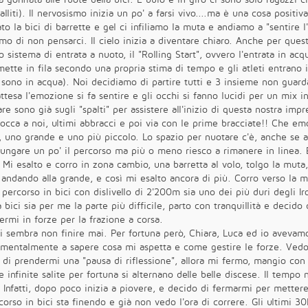
alliti). Il nervosismo inizia un po' a farsi vivo....ma è una cosa positiva
o la bici di barrette e gel ci infiliamo la muta e andiamo a "sentire 
mo di non pensarci. Il cielo inizia a diventare chiaro. Anche per que
sistema di entrata a nuoto, il "Rolling Start", ovvero l'entrata in ac
ette in fila secondo una propria stima di tempo e gli atleti entrano
eti sono in acqua). Noi decidiamo di partire tutti e 3 insieme non gua
tesa l'emozione si fa sentire e gli occhi si fanno lucidi per un mix in
e sono già sugli "spalti" per assistere all'inizio di questa nostra impr
occa a noi, ultimi abbracci e poi via con le prime bracciate!! Che em
i", uno grande e uno più piccolo. Lo spazio per nuotare c'è, anche se 
llungare un po' il percorso ma più o meno riesco a rimanere in linea. 
 Mi esalto e corro in zona cambio, una barretta al volo, tolgo la muta,
 andando alla grande, e così mi esalto ancora di più. Corro verso la 
l percorso in bici con dislivello di 2'200m sia uno dei più duri degli
a bici sia per me la parte più difficile, parto con tranquillità e dec
rmi in forze per la frazione a corsa.
mi sembra non finire mai. Per fortuna però, Chiara, Luca ed io avevamo
to mentalmente a sapere cosa mi aspetta e come gestire le forze. Ve
 di prendermi una "pausa di riflessione", allora mi fermo, mangio co
 infinite salite per fortuna si alternano delle belle discese. Il tempo 
. Infatti, dopo poco inizia a piovere, e decido di fermarmi per mettere
orso in bici sta finendo e già non vedo l'ora di correre. Gli ultimi 