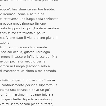
.
l'acqua". Inizialmente sembra fredda,
sto Ironman, come è abitudine
qua attraverso una lunga coda sezionata
 in acqua gradualmente (in una
rdando troppo i tempi. Questa avventura
tensissimo tra felicità e paura.
esa. Viene dato il via, e piano piano il
ozione!
alcuni scontri sono chiaramente
Esco dall'acqua, guardo l'orologio
 metto il casco e infilo le scarpe. Mia
mia compagna di viaggio per le
 Ironman in Europa (secondo solo a
ido di mantenere un ritmo a me comodo,
 fatto un giro di prova circa 1 mese
do continuamente persone superarmi, e
n calma una banana e bevo un po',
non è il massimo, in quanto inizia a
 la giacchetta. Riparto e continuo,
30km mi sento ancora piena di forze,