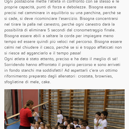
Ogni postazione mette l'atleta in confronto con sé stesso e le
proprie capacità, punti di forza e debolezze. Bisogna essere
precisi nel camminare in equilibrio su una panchina, perché se
si cade, si deve ricominciare l'esercizio. Bisogna concentrarsi
nel tirare la palla nel canestro, perché ogni canestro darà la
possibilità di eliminare 5 secondi dal cronometraggio finale.
Bisogna essere abili a saltare la corda per impiegare meno
tempo ed essere quindi più veloci nel percorso. Bisogna essere
calmi nel chiudere il casco, perché se si è troppo affaticati non
si riesce ad agganciarlo e il tempo passa!
Ogni atleta è stato attento, preciso e ha dato il meglio di sé!
Sorridendo hanno affrontato il proprio percorso e sono arrivati
in fondo stanchi ma soddisfatti! Ad aspettarli c'era un ottimo
rifornimento preparato dagli allenatori: crostata, brownies,
sfogliatine di mele, cake.